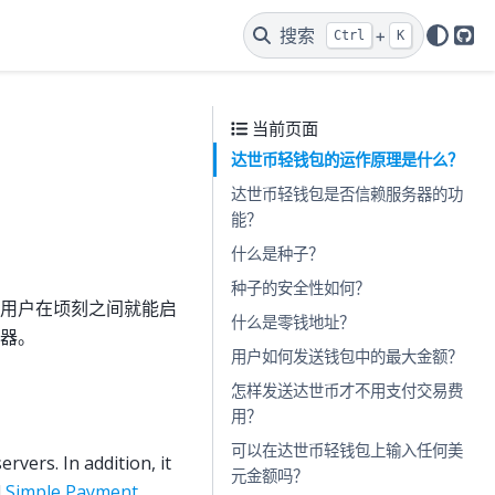
搜索
+
Ctrl
K
Git
当前页面
达世币轻钱包的运作原理是什么？
达世币轻钱包是否信赖服务器的功
能？
什么是种子？
种子的安全性如何？
用户在顷刻之间就能启
什么是零钱地址？
器。
用户如何发送钱包中的最大金额？
怎样发送达世币才不用支付交易费
用？
可以在达世币轻钱包上输入任何美
rvers. In addition, it
元金额吗？
d
Simple Payment