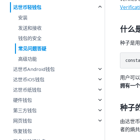
Verificat
达世币轻钱包
安装
发送和接收
什么
钱包的安全
种子是用
常见问题答疑
高级功能
达世币Android钱包
用户可
达世币iOS钱包
拥有一个
达世币纸钱包
硬件钱包
种子
第三方钱包
网页钱包
由达世币
者的熵共
恢复钱包