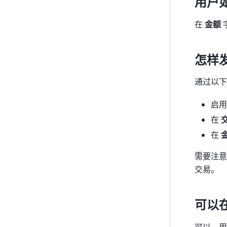
用户
在
金额
怎样
通过以下
启
在
在
需要注意
交易。
可以
可以。