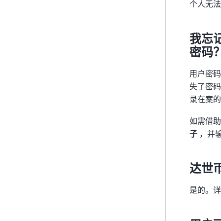
个人无法
我忘
密码
用户密码
失了密码
录在案的
如需借
子
，并
达世
是的。