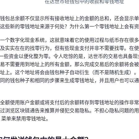
在达世币轻钱包中的收款和零钱地址
，钱包总余额不仅显示所有接收地址上的金额的总和，还会显示
这些新的零钱地址来源于何处？为什么第一个零钱地址上会有资
一个数字化现金系统，这就意味着它的使用过程与纸币存在很多
及实实在在的找零行为，但有些现金支付并非不需要找零。在使
”一些资金以便化整为零。令人吃惊的是，达世币的交易也具备
易不需要用到地址上的所有金额，那么完成交易后的余额将会被
址上。这个地址将会由钱包种子自动衍生（而不是随机生成）。
同的钱包种子和相同的步骤来生成零钱地址，并且用户也可以通
全额使用账户金额或将支付后的余额转存到零钱地址的操作非常
通过浏览区块链通告来推算并侵犯交易隐私。不担心隐私问题的
菜单来禁用零钱地址。