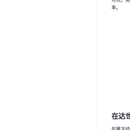
率。
在达
如果冻结