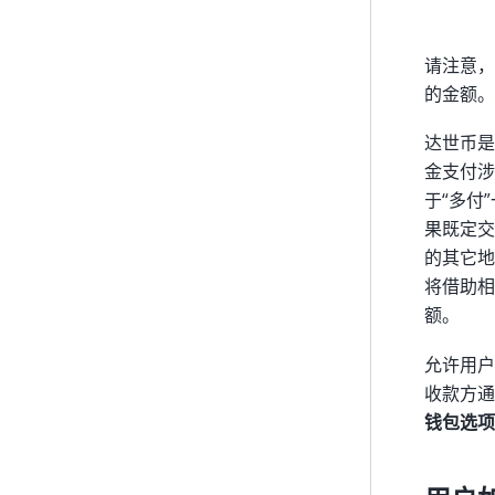
请注意
的金额。
达世币是
金支付涉
于“多付
果既定交
的其它地
将借助相
额。
允许用户
收款方
钱包选项