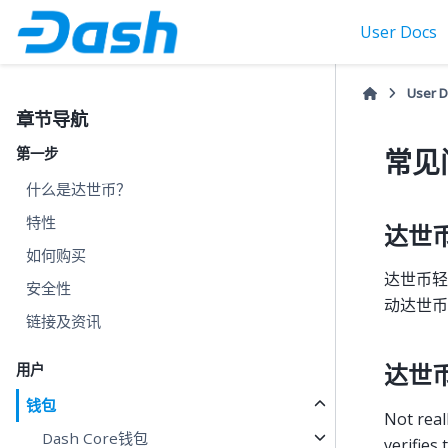
User Docs
User 
章节导航
第一步
常见
什么是达世币？
特性
达世
如何购买
达世币轻
安全性
动达世币
链接及资讯
用户
达世
钱包
Not real
Dash Core钱包
verifies