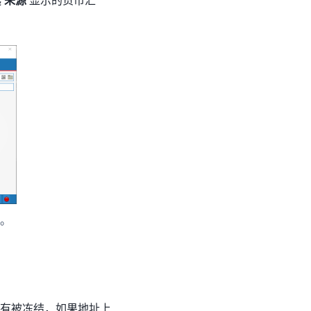
。
？
有被冻结，如果地址上