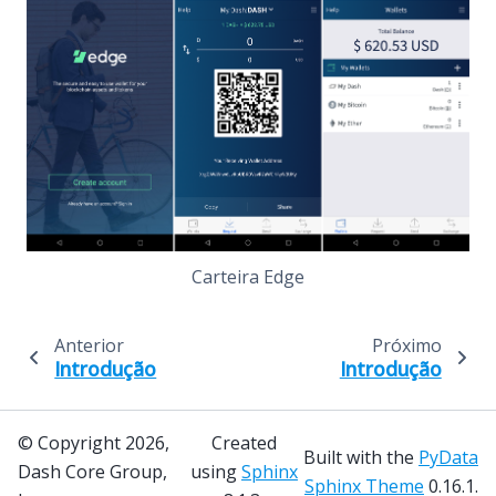
Carteira Edge
Anterior
Próximo
Introdução
Introdução
© Copyright 2026,
Created
Built with the
PyData
Dash Core Group,
using
Sphinx
Sphinx Theme
0.16.1.