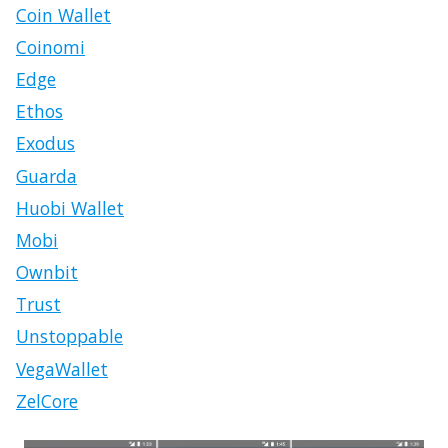
Coin Wallet
Coinomi
Edge
Ethos
Exodus
Guarda
Huobi Wallet
Mobi
Ownbit
Trust
Unstoppable
VegaWallet
ZelCore