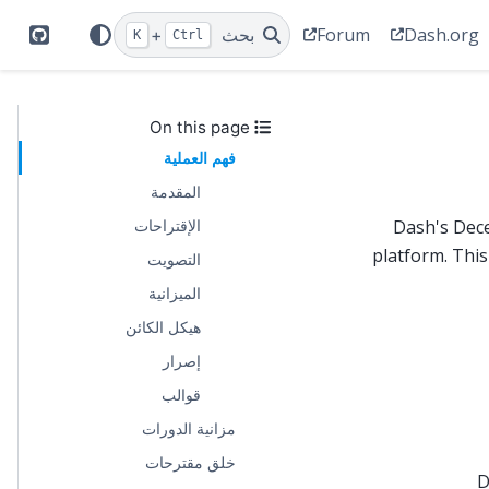
Forum
Dash.org
بحث
+
K
Ctrl
itHub
On this page
فهم العملية
المقدمة
الإقتراحات
Dash's Dece
platform. This
التصويت
الميزانية
هيكل الكائن
إصرار
قوالب
مزانية الدورات
خلق مقترحات
D