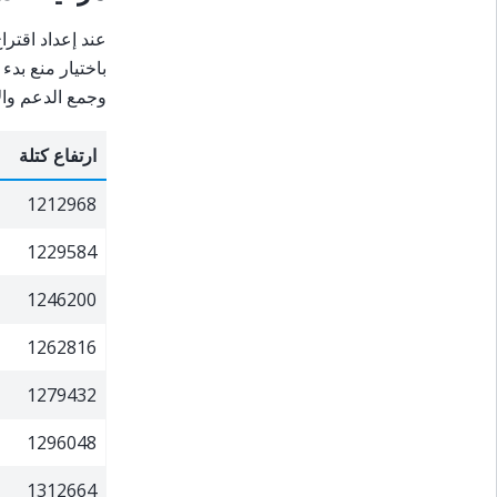
عند إعداد اقترا
باختيار منع بدء
وجمع الدعم والأصوات. لاحظ
ارتفاع كتلة
1212968
1229584
1246200
1262816
1279432
1296048
1312664