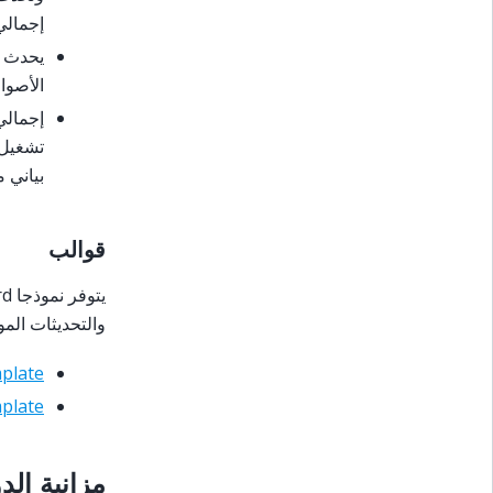
إجمالي
الأصوا
إجمالي
بياني 
قوالب
والتحديثات الم
plate
plate
مزانية الد