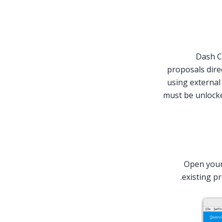
Dash Co
proposals dire
using external
must be unlocke
Open your
existing p