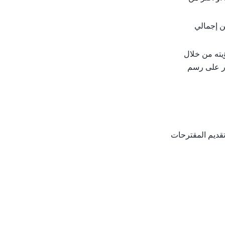
أصوات تساوي 10٪ أو أكثر من إجمالي
يته من خلال
de للمحفظة debug. يمكن العثور على رسم
تسهيل تقديم المقترحات