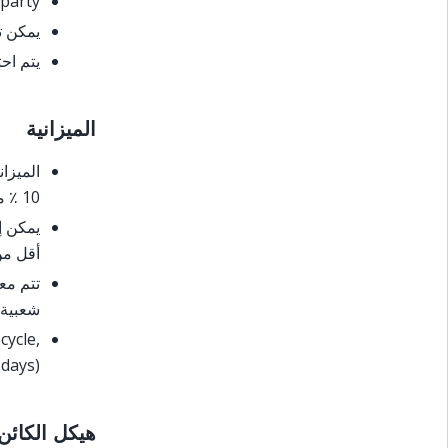
 party
يمكن ت
يتم احتساب ال
الميزانية
الميزا
10 ٪ من مجموع الأصوات الممكنة (على سبيل المثال أكثر من 448 من أصل 4480)
يمكن إ
أقل من
تتم مع
شعبية 
cycle,
days).
هيكل الكائن