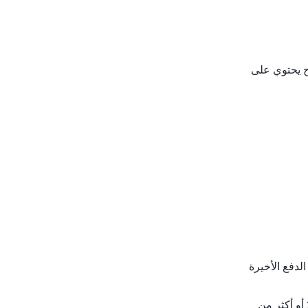
ح يحتوي على
لدفع الأخيرة
لموافقة عندما تكون الأصوات الصحيحة ناقصًا أي أصوات تساوي 10٪ أو أكثر من