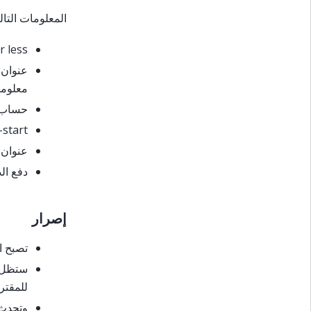
المعلومات التال
r less
عنوان:
معلوما
حساب ا
block-start: البداية ال
عنوان 
دفع ال
إصرار
تصبح ا
ستظل ا
للمقتر