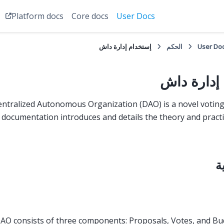
Platform docs
Core docs
User Docs
User Do
الحكم
إستخدام إدارة داش
إدارة داش
ntralized Autonomous Organization (DAO) is a novel votin
 documentation introduces and details the theory and practi
ة
AO consists of three components: Proposals, Votes, and B