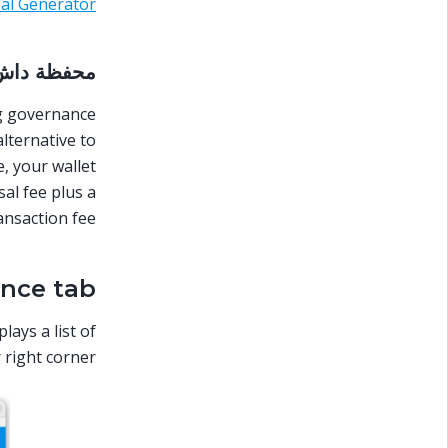
al Generator
محفظة داش
ng governance
lternative to
, your wallet
al fee plus a
ansaction fee.
nce tab
lays a list of
right corner.