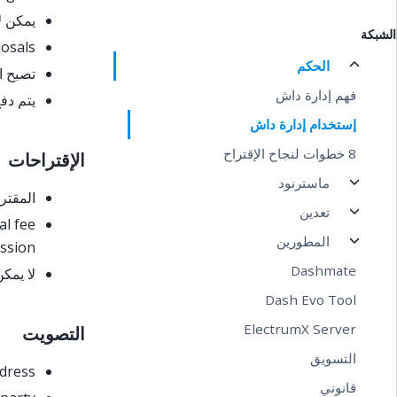
يمكن ل
الشبكة
posals
الحكم
تصبح ا
فهم إدارة داش
يتم دف
إستخدام إدارة داش
8 خطوات لنجاح الإقتراح
الإقتراحات
ماسترنود
المقتر
تعدين
al fee
المطورين
ssion.
Dashmate
لا يمكن
Dash Evo Tool
ElectrumX Server
التصويت
التسويق
ddress
قانوني