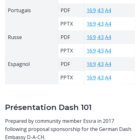
Portugais
PDF
16:9
4:3
A4
PPTX
16:9
4:3
A4
Russe
PDF
16:9
4:3
A4
PPTX
16:9
4:3
A4
Espagnol
PDF
16:9
4:3
A4
PPTX
16:9
4:3
A4
Présentation Dash 101
Prepared by community member Essra in 2017
following proposal sponsorship for the German Dash
Embassy D-A-CH.