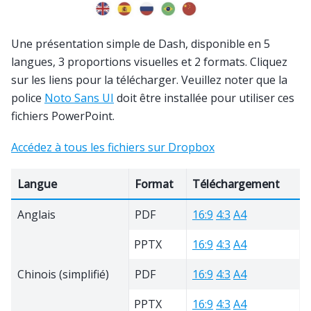
Une présentation simple de Dash, disponible en 5
langues, 3 proportions visuelles et 2 formats. Cliquez
sur les liens pour la télécharger. Veuillez noter que la
police
Noto Sans UI
doit être installée pour utiliser ces
fichiers PowerPoint.
Accédez à tous les fichiers sur Dropbox
Langue
Format
Téléchargement
Anglais
PDF
16:9
4:3
A4
PPTX
16:9
4:3
A4
Chinois (simplifié)
PDF
16:9
4:3
A4
PPTX
16:9
4:3
A4