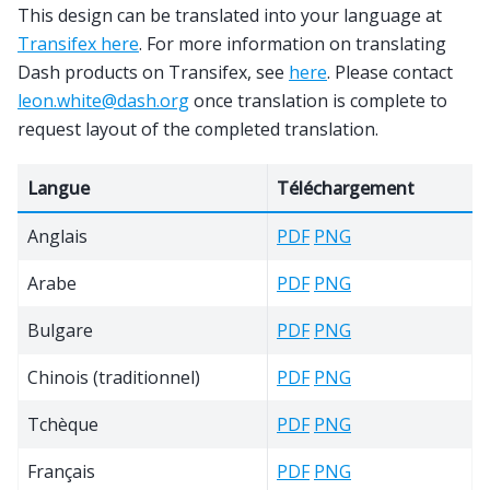
This design can be translated into your language at
Transifex here
. For more information on translating
Dash products on Transifex, see
here
. Please contact
leon
.
white
@
dash
.
org
once translation is complete to
request layout of the completed translation.
Langue
Téléchargement
Anglais
PDF
PNG
Arabe
PDF
PNG
Bulgare
PDF
PNG
Chinois (traditionnel)
PDF
PNG
Tchèque
PDF
PNG
Français
PDF
PNG