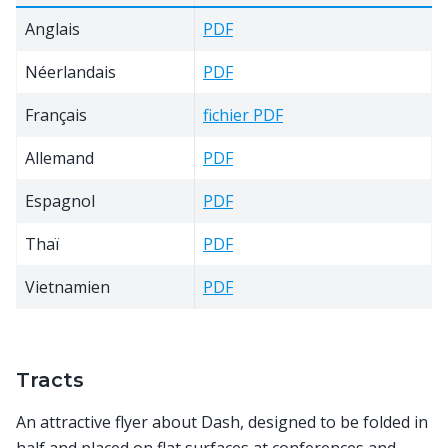
Anglais
PDF
Néerlandais
PDF
Français
fichier PDF
Allemand
PDF
Espagnol
PDF
Thaï
PDF
Vietnamien
PDF
Tracts
An attractive flyer about Dash, designed to be folded in
half and placed on flat surfaces at conferences and