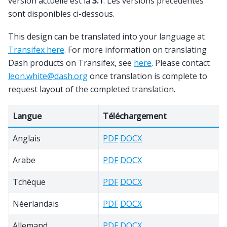
version actuelle est la
3.1
. Les versions précédentes
sont disponibles ci-dessous.
This design can be translated into your language at
Transifex here
. For more information on translating
Dash products on Transifex, see
here
. Please contact
leon
.
white
@
dash
.
org
once translation is complete to
request layout of the completed translation.
Langue
Téléchargement
Anglais
PDF
DOCX
Arabe
PDF
DOCX
Tchèque
PDF
DOCX
Néerlandais
PDF
DOCX
Allemand
PDF
DOCX