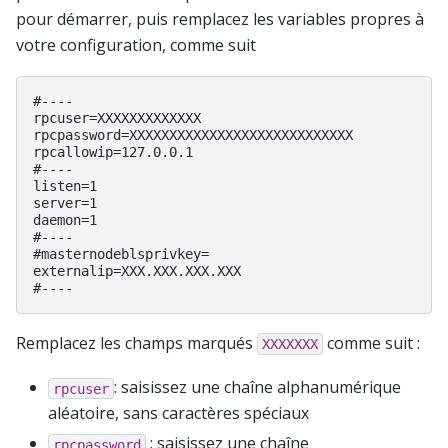
pour démarrer, puis remplacez les variables propres à
votre configuration, comme suit
#----

rpcuser=XXXXXXXXXXXXX

rpcpassword=XXXXXXXXXXXXXXXXXXXXXXXXXXXX

rpcallowip=127.0.0.1

#----

listen=1

server=1

daemon=1

#----

#masternodeblsprivkey=

externalip=XXX.XXX.XXX.XXX

Remplacez les champs marqués
comme suit :
XXXXXXX
: saisissez une chaîne alphanumérique
rpcuser
aléatoire, sans caractères spéciaux
: saisissez une chaîne
rpcpassword