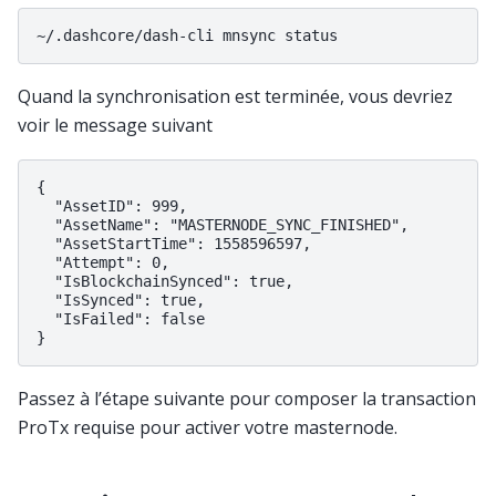
Quand la synchronisation est terminée, vous devriez
voir le message suivant
{

  "AssetID": 999,

  "AssetName": "MASTERNODE_SYNC_FINISHED",

  "AssetStartTime": 1558596597,

  "Attempt": 0,

  "IsBlockchainSynced": true,

  "IsSynced": true,

  "IsFailed": false

Passez à l’étape suivante pour composer la transaction
ProTx requise pour activer votre masternode.